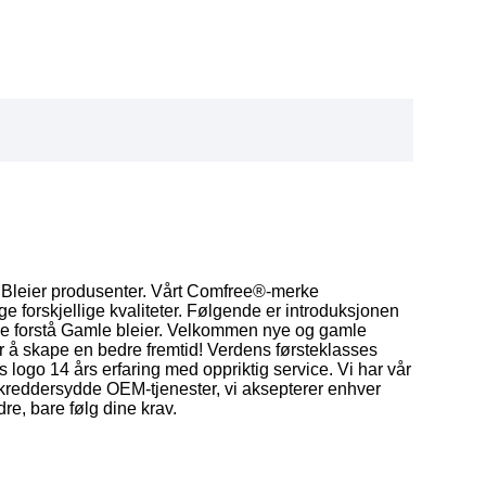
Bleier produsenter. Vårt Comfree®-merke
forskjellige kvaliteter. Følgende er introduksjonen
dre forstå Gamle bleier. Velkommen nye og gamle
for å skape en bedre fremtid! Verdens førsteklasses
s logo 14 års erfaring med oppriktig service. Vi har vår
kreddersydde OEM-tjenester, vi aksepterer enhver
dre, bare følg dine krav.