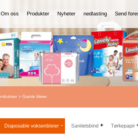
Om oss
Produkter
Nyheter
nedlasting
Send fore
senbukser
> Gamle bleier
Diaposable voksenbleier
Sanitetsbind
Tørkepapir