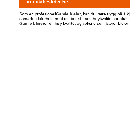
produktbeskrivelse
Som en profesjonell
Gamle bleier
, kan du være trygg på å k
samarbeidsforhold med din bedrift med høykvalitetsprodukter
Gamle bleier
er en høy kvalitet og voksne som bærer bleie