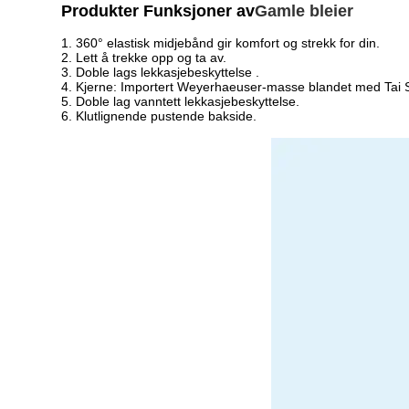
Produkter Funksjoner av
Gamle bleier
1. 360° elastisk midjebånd gir komfort og strekk for din.
2. Lett å trekke opp og ta av.
3. Doble lags lekkasjebeskyttelse .
4. Kjerne: Importert Weyerhaeuser-masse blandet med Tai 
5. Doble lag vanntett lekkasjebeskyttelse.
6. Klutlignende pustende bakside.