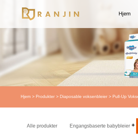
Hjem
Hjem
>
Produkter
>
Diaposable voksenbleier
>
Pull-Up Vok
Alle produkter
Engangsbaserte babybleier