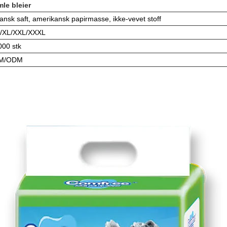
le bleier
ansk saft, amerikansk papirmasse, ikke-vevet stoff
/XL/XXL/XXXL
000 stk
M/ODM