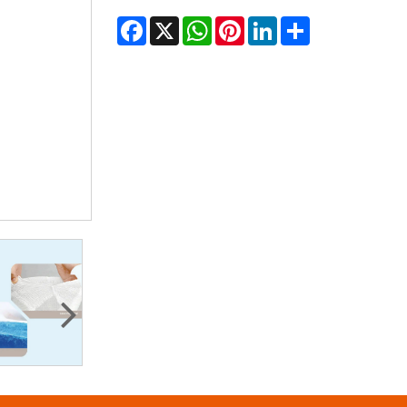
Facebook
X
WhatsApp
Pinterest
LinkedIn
Share