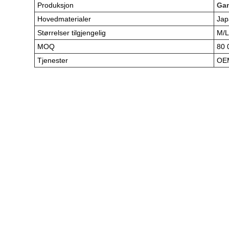
Produksjon
Gam
Hovedmaterialer
Jap
Størrelser tilgjengelig
M/L
MOQ
80 
Tjenester
OE