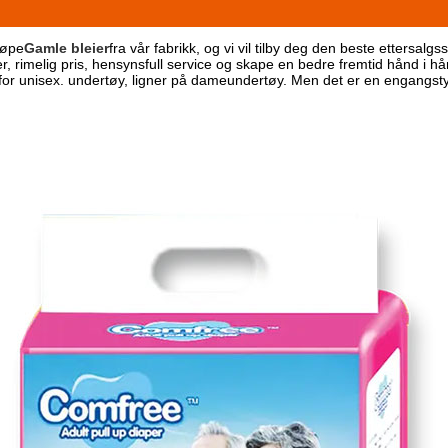
jøpe
Gamle bleier
fra vår fabrikk, og vi vil tilby deg den beste ettersalgs
, rimelig pris, hensynsfull service og skape en bedre fremtid hånd i hå
r for unisex. undertøy, ligner på dameundertøy. Men det er en engang